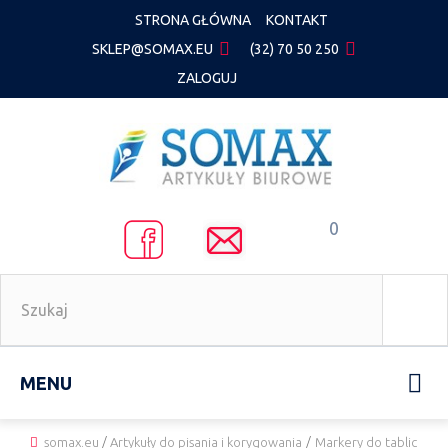
STRONA GŁÓWNA
KONTAKT
SKLEP@SOMAX.EU
(32) 70 50 250
ZALOGUJ
0
MENU
somax.eu
/
Artykuły do pisania i korygowania
/
Markery do tablic