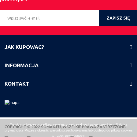
ZAPISZ SIĘ
JAK KUPOWAC?
INFORMACJA
KONTAKT
Ta witryna korzysta z plików cookies w celu realizacji usług i zgodnie z
Polityką
COPYRIGHT © 2022 SOMAX.EU, WSZELKIE PRAWA ZASTRZEŻONE.
prywatności
. Możesz określić warunki przechowywania lub dostępu do plików cookies
w Twojej przeglądarce.