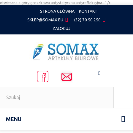
otwierana z góry groszkowa antystatyczna antyrefleksyjna..." />
STRONA GŁÓWNA
KONTAKT
SKLEP@SOMAX.EU
(32) 70 50 250
ZALOGUJ
0
MENU