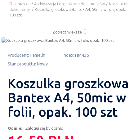
somax.eu
/
Archiwizacja i organizacja dokumentów
/
Koszulki na
dokumenty
/
Koszulka groszkowa Bantex A4, 50mic w folii, opak.
100 szt
Zobacz większe
Producent:
Hamelin
Index:
HM425
Stan produktu:
Nowy
Koszulka groszkowa
Bantex A4, 50mic w
folii, opak. 100 szt
Opinie:
Zaloguj się by ocenić