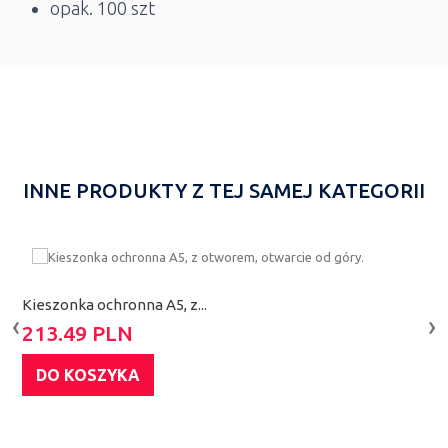
opak. 100 szt
INNE PRODUKTY Z TEJ SAMEJ KATEGORII
Kieszonka ochronna A5, z...
‹
›
O
213.49 PLN
2
DO KOSZYKA