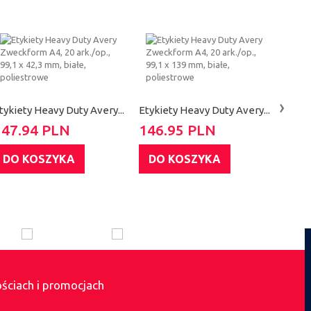
›
tykiety Heavy Duty Avery...
Etykiety Heavy Duty Avery...
Etyki
147.94 PLN
146.95 PLN
146
DO KOSZYKA
DO KOSZYKA
DO
ościach i promocjach