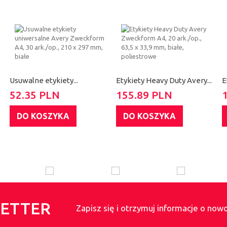
Usuwalne etykiety...
Etykiety Heavy Duty Avery...
E
52.35 PLN
155.89 PLN
DO KOSZYKA
DO KOSZYKA
ETTER
Zapisz się i otrzymuj informacje o now