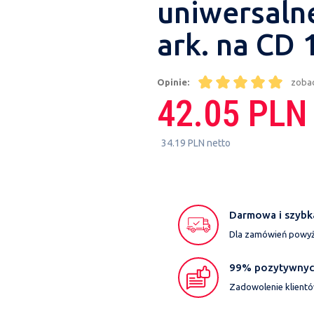
uniwersaln
ark. na CD 
Opinie:
zoba
42.05 PLN
34.19 PLN netto
Darmowa i szybk
Dla zamówień powyże
99% pozytywnych
Zadowolenie klientó