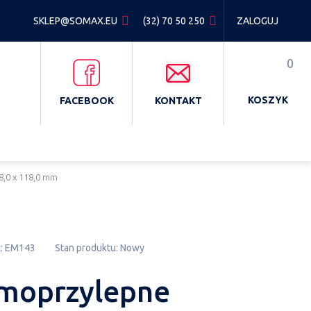
SKLEP@SOMAX.EU
(32) 70 50 250
ZALOGUJ
0
KOSZYK
FACEBOOK
KONTAKT
8,0 x 118,0 mm
:
EM143
Stan produktu:
Nowy
amoprzylepne