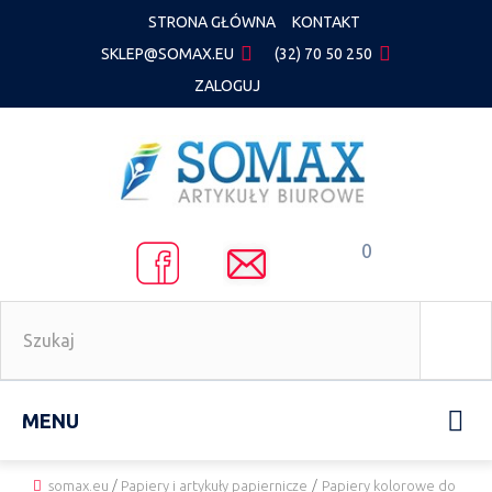
STRONA GŁÓWNA
KONTAKT
SKLEP@SOMAX.EU
(32) 70 50 250
ZALOGUJ
0
MENU
somax.eu
/
Papiery i artykuły papiernicze
/
Papiery kolorowe do