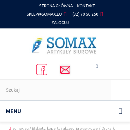
STRONA GŁÓWNA
KONTAKT
SKLEP@SOMAX.EU
(32) 70 50 250
ZALOGUJ
0
MENU
somax.eu
/
Etykiety, koperty i akcesoria wysyłkowe
/
Drukarki i