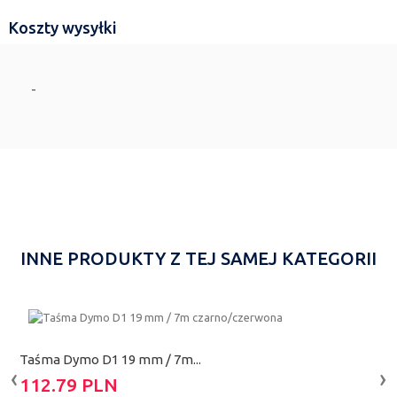
Koszty wysyłki
-
INNE PRODUKTY Z TEJ SAMEJ KATEGORII
Taśma Dymo D1 19 mm / 7m...
T
‹
›
112.79 PLN
1