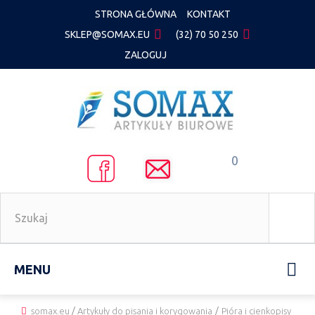
STRONA GŁÓWNA
KONTAKT
SKLEP@SOMAX.EU
(32) 70 50 250
ZALOGUJ
0
MENU
somax.eu
/
Artykuły do pisania i korygowania
/
Pióra i cienkopisy