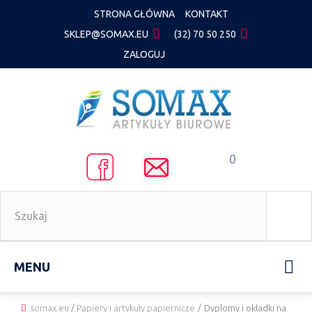
STRONA GŁÓWNA
KONTAKT
SKLEP@SOMAX.EU
(32) 70 50 250
ZALOGUJ
0
MENU
somax.eu
/
Papiery i artykuły papiernicze
/
Dyplomy i okładki na