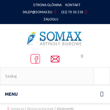
STRONA GŁÓWNA
KONTAKT
SKLEP@SOMAX.EU
(32) 70 50 250
ZALOGUJ
0
MENU
somax.eu
/
Akcesoria biurowe
/
Wizytowniki