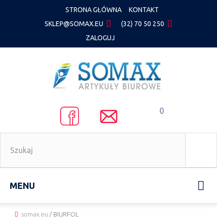
STRONA GŁÓWNA
KONTAKT
SKLEP@SOMAX.EU
(32) 70 50 250
ZALOGUJ
0
MENU
somax.eu
/
BIURFOL