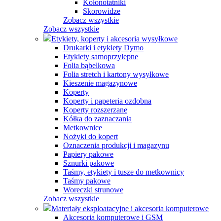
Kołonotatniki
Skorowidze
Zobacz wszystkie
Zobacz wszystkie
Etykiety, koperty i akcesoria wysyłkowe
Drukarki i etykiety Dymo
Etykiety samoprzylepne
Folia bąbelkowa
Folia stretch i kartony wysyłkowe
Kieszenie magazynowe
Koperty
Koperty i papeteria ozdobna
Koperty rozszerzane
Kółka do zaznaczania
Metkownice
Nożyki do kopert
Oznaczenia produkcji i magazynu
Papiery pakowe
Sznurki pakowe
Taśmy, etykiety i tusze do metkownicy
Taśmy pakowe
Woreczki strunowe
Zobacz wszystkie
Materiały eksploatacyjne i akcesoria komputerowe
Akcesoria komputerowe i GSM