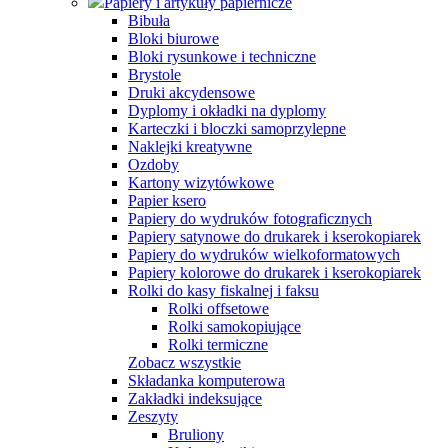
Papiery i artykuły papiernicze
Bibuła
Bloki biurowe
Bloki rysunkowe i techniczne
Brystole
Druki akcydensowe
Dyplomy i okładki na dyplomy
Karteczki i bloczki samoprzylepne
Naklejki kreatywne
Ozdoby
Kartony wizytówkowe
Papier ksero
Papiery do wydruków fotograficznych
Papiery satynowe do drukarek i kserokopiarek
Papiery do wydruków wielkoformatowych
Papiery kolorowe do drukarek i kserokopiarek
Rolki do kasy fiskalnej i faksu
Rolki offsetowe
Rolki samokopiujące
Rolki termiczne
Zobacz wszystkie
Składanka komputerowa
Zakładki indeksujące
Zeszyty
Bruliony