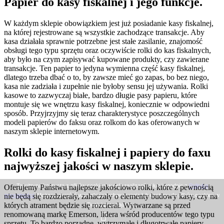
Papier do kasy fiskalnej i jego funkcje.
W każdym sklepie obowiązkiem jest już posiadanie kasy fiskalnej,
na której rejestrowane są wszystkie zachodzące transakcje. Aby
kasa działała sprawnie potrzebne jest stałe zasilanie, znajomość
obsługi tego typu sprzętu oraz oczywiście rolki do kas fiskalnych,
aby było na czym zapisywać kupowane produkty, czy zawierane
transakcje. Ten papier to jedyna wymienna część kasy fiskalnej,
dlatego trzeba dbać o to, by zawsze mieć go zapas, bo bez niego,
kasa nie zadziała i zupełnie nie byłoby sensu jej używania. Rolki
kasowe to zazwyczaj białe, bardzo długie pasy papieru, które
montuje się we wnętrzu kasy fiskalnej, koniecznie w odpowiedni
sposób. Przyjrzyjmy się teraz charakterystyce poszczególnych
modeli papierów do faksu oraz rolkom do kas oferowanych w
naszym sklepie internetowym.
Rolki do kasy fiskalnej i papiery do faxu
najwyższej jakości w naszym sklepie.
Ta witryna korzysta z plików cookies w celu realizacji usług i zgodnie z
Polityką
Oferujemy Państwu najlepsze jakościowo rolki, które z pewnością
prywatności
. Możesz określić warunki przechowywania lub dostępu do plików cookies w
nie będą się rozdzierały, zahaczały o elementy budowy kasy, czy na
których atrament będzie się rozcierał. Wytwarzane są przed
Twojej przeglądarce.
renomowaną markę Emerson, lidera wśród producentów tego typu
sprzętu. To bardzo porządne, wytrzymałe i długotrwałe papiery.