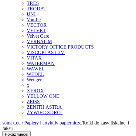
TRES
TRODAT
UNI
Vau-Pe
VECTOR
VELVET
Velvet Care
VERBATIM
VICTORY OFFICE PRODUCTS
VISCOPLAST-3M
VITAX
WATERMAN
WAWEL
WEDEL
Wenger
x
XEROX
YELLOW ONE
ZEISS
ZENITH ASTRA
ŻYWIEC ZDRÓJ
somax.eu
/
Papiery i artykuły papiernicze
/
Rolki do kasy fiskalnej i
faksu
Pokaż więcej