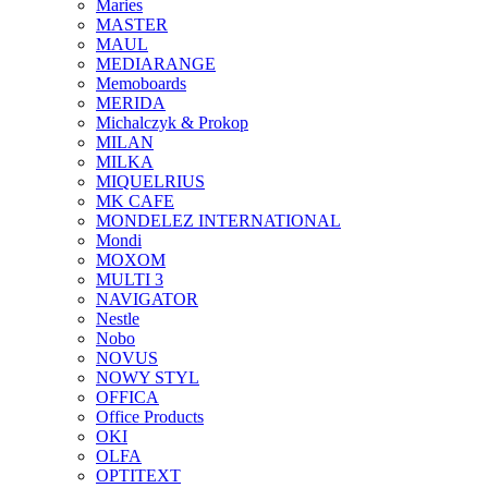
Maries
MASTER
MAUL
MEDIARANGE
Memoboards
MERIDA
Michalczyk & Prokop
MILAN
MILKA
MIQUELRIUS
MK CAFE
MONDELEZ INTERNATIONAL
Mondi
MOXOM
MULTI 3
NAVIGATOR
Nestle
Nobo
NOVUS
NOWY STYL
OFFICA
Office Products
OKI
OLFA
OPTITEXT