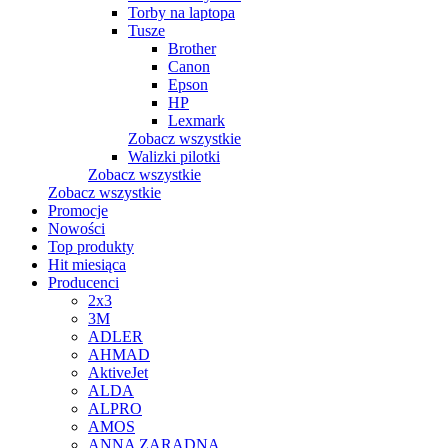
Torby na laptopa
Tusze
Brother
Canon
Epson
HP
Lexmark
Zobacz wszystkie
Walizki pilotki
Zobacz wszystkie
Zobacz wszystkie
Promocje
Nowości
Top produkty
Hit miesiąca
Producenci
2x3
3M
ADLER
AHMAD
AktiveJet
ALDA
ALPRO
AMOS
ANNA ZARADNA