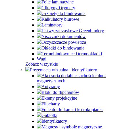
Folie laminacyjne
Gilotyny i trymery
Grzbiety do bindowania
Kalkulatory biurowe
Laminatory
Listwy zatrzaskowe Greenbindery
Niszczarki dokumentów
Oczyszczacze powietrza
Okładki do bindowania
Termobindownice i termookładki
Wagi
Zobacz wszystkie
Prezentacja wizualna i identyfikatory
Akcesoria do tablic suchościeralno-
magnetycznych
Antyramy
Bloki do flipchartów
Ekrany projekcyjne
Flipcharty
Folie do drukarek i kserokopiarek
Gablotki
Identyfikatory
Magnesy i symbole magnetyczne