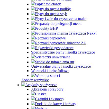
Papier toaletowy
Płyny do mycia podłóg
Płyny do mycia szyb
Płyny i żele do czyszczenia toalet
Preparaty do pielęgnacji mebli
Produkty BHP
Profesjonalna chemia czyszcząca Nexxt
Ręczniki papierowe
Ręczniki papierowe składane ZZ
Rękawiczki gospodarcze
Specjalistyczne płyny i środki czyszczące
Ściereczki uniwersalne
Środki do udrażniania rur
Uniwersalne płyny i środki czyszczące
Woreczki i torby foliowe
Worki na śmieci
Zobacz wszystkie
Artykuły spożywcze
Akcesoria i przybory
Ciastka
Czajniki i ekspresy
Dodatki do kawy i herbaty
Herbata