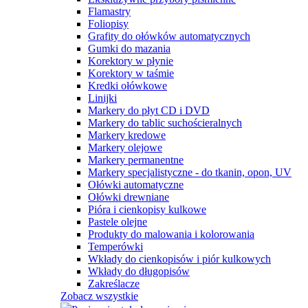
Flamastry
Foliopisy
Grafity do ołówków automatycznych
Gumki do mazania
Korektory w płynie
Korektory w taśmie
Kredki ołówkowe
Linijki
Markery do płyt CD i DVD
Markery do tablic suchościeralnych
Markery kredowe
Markery olejowe
Markery permanentne
Markery specjalistyczne - do tkanin, opon, UV
Ołówki automatyczne
Ołówki drewniane
Pióra i cienkopisy kulkowe
Pastele olejne
Produkty do malowania i kolorowania
Temperówki
Wkłady do cienkopisów i piór kulkowych
Wkłady do długopisów
Zakreślacze
Zobacz wszystkie