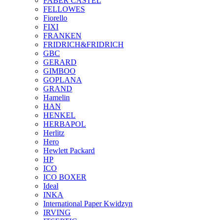
FABER CASTEL
FELLOWES
Fiorello
FIXI
FRANKEN
FRIDRICH&FRIDRICH
GBC
GERARD
GIMBOO
GOPLANA
GRAND
Hamelin
HAN
HENKEL
HERBAPOL
Herlitz
Hero
Hewlett Packard
HP
ICO
ICO BOXER
Ideal
INKA
International Paper Kwidzyn
IRVING