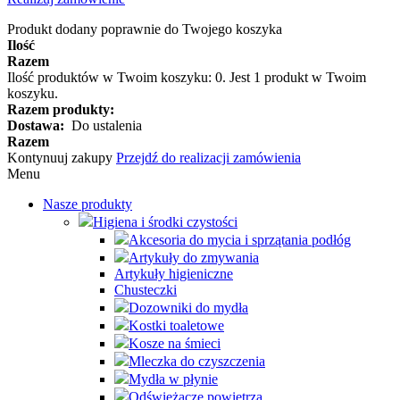
Produkt dodany poprawnie do Twojego koszyka
Ilość
Razem
Ilość produktów w Twoim koszyku:
0
.
Jest 1 produkt w Twoim
koszyku.
Razem produkty:
Dostawa:
Do ustalenia
Razem
Kontynuuj zakupy
Przejdź do realizacji zamówienia
Menu
Nasze produkty
Higiena i środki czystości
Akcesoria do mycia i sprzątania podłóg
Artykuły do zmywania
Artykuły higieniczne
Chusteczki
Dozowniki do mydła
Kostki toaletowe
Kosze na śmieci
Mleczka do czyszczenia
Mydła w płynie
Odświeżacze powietrza