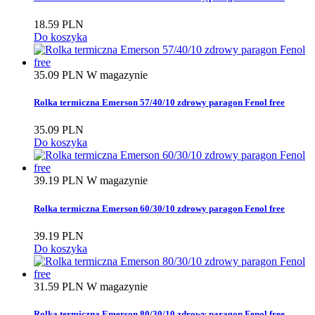
Stabilność nadruku
18.59 PLN
Do koszyka
6 lat
4
35.09 PLN
W magazynie
Cena
Rolka termiczna Emerson 57/40/10 zdrowy paragon Fenol free
PLN
PLN
35.09 PLN
Do koszyka
Kategorie
Rolki offsetowe
5
39.19 PLN
W magazynie
Rolki samokopiujące
4
Rolki termiczne
44
Rolka termiczna Emerson 60/30/10 zdrowy paragon Fenol free
39.19 PLN
Producenci
Do koszyka
31.59 PLN
W magazynie
Promocje
Rolka termiczna Emerson 80/30/10 zdrowy paragon Fenol free