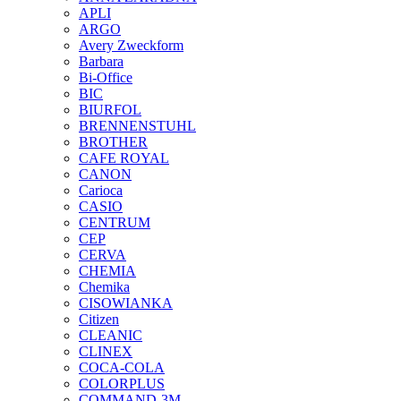
APLI
ARGO
Avery Zweckform
Barbara
Bi-Office
BIC
BIURFOL
BRENNENSTUHL
BROTHER
CAFE ROYAL
CANON
Carioca
CASIO
CENTRUM
CEP
CERVA
CHEMIA
Chemika
CISOWIANKA
Citizen
CLEANIC
CLINEX
COCA-COLA
COLORPLUS
COMMAND-3M