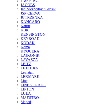
ITSEPTIC
JACOBS
Jan Niezbędny / Grosik
JSP-CERVA
JUTRZENKA
KANGARO
Katrin
KBK
KENSINGTON
KEYROAD
KODAK
Koma
KYOCERA
LAJKONIK
LAVAZZA
LEITZ
LETTURA
Leviatan
LEXMARK
Linc
LINEA TRADE
LIPTON
LULA
MAESTRO
Maped