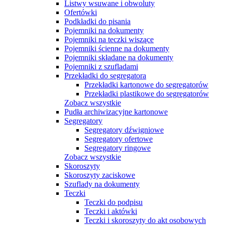
Listwy wsuwane i obwoluty
Ofertówki
Podkładki do pisania
Pojemniki na dokumenty
Pojemniki na teczki wiszące
Pojemniki ścienne na dokumenty
Pojemniki składane na dokumenty
Pojemniki z szufladami
Przekładki do segregatora
Przekładki kartonowe do segregatorów
Przekładki plastikowe do segregatorów
Zobacz wszystkie
Pudła archiwizacyjne kartonowe
Segregatory
Segregatory dźwigniowe
Segregatory ofertowe
Segregatory ringowe
Zobacz wszystkie
Skoroszyty
Skoroszyty zaciskowe
Szuflady na dokumenty
Teczki
Teczki do podpisu
Teczki i aktówki
Teczki i skoroszyty do akt osobowych