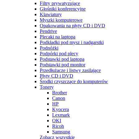
Filtry prywatyzujące
Głośniki konferencyjne
Klawiatury
Myszki komputerowe
Opakowania na płyty CD i DVD
Pendrive
Plecaki na laptopa
Podkładki pod mysz i nadgarstki
Podnóżki
Podpórki pod plecy
Podstawki pod laptopa
Podstawki pod monitor
Przedłużacze i listwy zasilające
Płyty CD i DVD
Środki czyszczące do komputerów
Tonery
Brother
Canon
HP
Kyocera
Lexmark
OKI
Ricoh
Samsung
Zobacz wszystkie