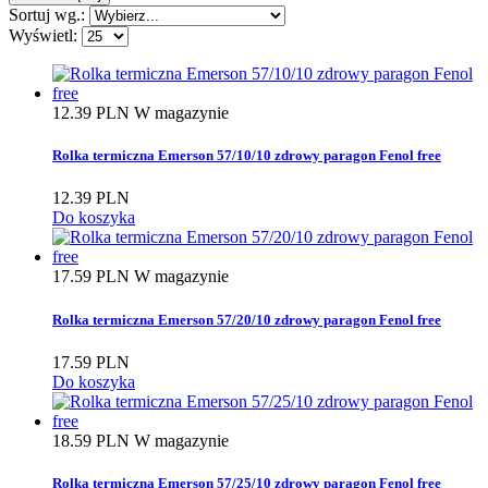
Sortuj wg.:
Wyświetl:
Wyczyść
Szerokość
12.39 PLN
W magazynie
57 mm
7
Rolka termiczna Emerson 57/10/10 zdrowy paragon Fenol free
80 mm
1
12.39 PLN
Długość
Do koszyka
100 m
1
17.59 PLN
W magazynie
15 m
1
20 m
1
Rolka termiczna Emerson 57/20/10 zdrowy paragon Fenol free
30 m
2
40
1
17.59 PLN
60 m
1
Do koszyka
80
1
Typ papieru
18.59 PLN
W magazynie
termiczny
8
Rolka termiczna Emerson 57/25/10 zdrowy paragon Fenol free