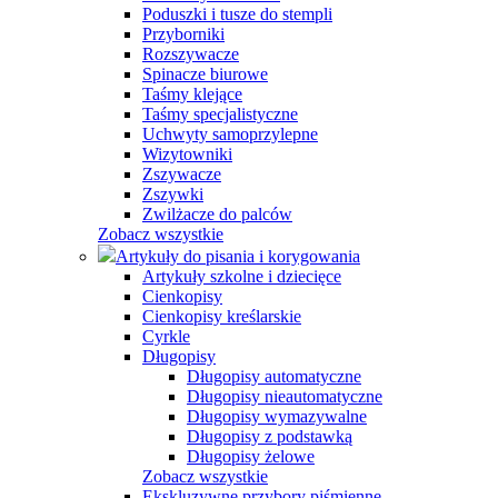
Poduszki i tusze do stempli
Przyborniki
Rozszywacze
Spinacze biurowe
Taśmy klejące
Taśmy specjalistyczne
Uchwyty samoprzylepne
Wizytowniki
Zszywacze
Zszywki
Zwilżacze do palców
Zobacz wszystkie
Artykuły do pisania i korygowania
Artykuły szkolne i dziecięce
Cienkopisy
Cienkopisy kreślarskie
Cyrkle
Długopisy
Długopisy automatyczne
Długopisy nieautomatyczne
Długopisy wymazywalne
Długopisy z podstawką
Długopisy żelowe
Zobacz wszystkie
Ekskluzywne przybory piśmienne