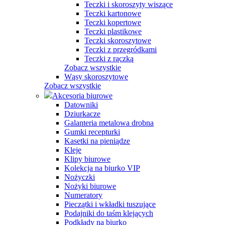
Teczki i skoroszyty wiszące
Teczki kartonowe
Teczki kopertowe
Teczki plastikowe
Teczki skoroszytowe
Teczki z przegródkami
Teczki z rączką
Zobacz wszystkie
Wąsy skoroszytowe
Zobacz wszystkie
Akcesoria biurowe
Datowniki
Dziurkacze
Galanteria metalowa drobna
Gumki recepturki
Kasetki na pieniądze
Kleje
Klipy biurowe
Kolekcja na biurko VIP
Nożyczki
Nożyki biurowe
Numeratory
Pieczątki i wkładki tuszujące
Podajniki do taśm klejących
Podkłady na biurko