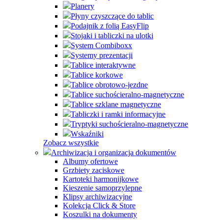
Planery
Płyny czyszczące do tablic
Podajnik z folią EasyFlip
Stojaki i tabliczki na ulotki
System Combiboxx
Systemy prezentacji
Tablice interaktywne
Tablice korkowe
Tablice obrotowo-jezdne
Tablice suchościeralno-magnetyczne
Tablice szklane magnetyczne
Tabliczki i ramki informacyjne
Tryptyki suchościeralno-magnetyczne
Wskaźniki
Zobacz wszystkie
Archiwizacja i organizacja dokumentów
Albumy ofertowe
Grzbiety zaciskowe
Kartoteki harmonijkowe
Kieszenie samoprzylepne
Klipsy archiwizacyjne
Kolekcja Click & Store
Koszulki na dokumenty