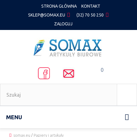
STRONA GŁÓWNA
KONTAKT
SKLEP@SOMAX.EU
(32) 70 50 250
ZALOGUJ
0
MENU
somax.eu
/
Papiery i artykuły