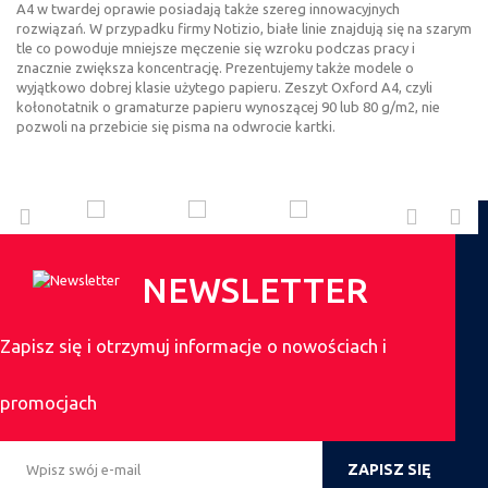
A4 w twardej oprawie posiadają także szereg innowacyjnych
rozwiązań. W przypadku firmy Notizio, białe linie znajdują się na szarym
tle co powoduje mniejsze męczenie się wzroku podczas pracy i
znacznie zwiększa koncentrację. Prezentujemy także modele o
wyjątkowo dobrej klasie użytego papieru. Zeszyt Oxford A4, czyli
kołonotatnik o gramaturze papieru wynoszącej 90 lub 80 g/m2, nie
pozwoli na przebicie się pisma na odwrocie kartki.
NEWSLETTER
Zapisz się i otrzymuj informacje o nowościach i
promocjach
ZAPISZ SIĘ