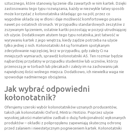
sztucznego, które stanowią łączenie dla zawartych w nim kartek. Dzięki
zastosowaniu tego typu rozwiązania, każdy w niezwykle łatwy sposób
może korzystać z kołonotatnika składając go na pół, przez co
wygodnie układa się w dłoni i daje możliwość komfortowego pisania
nawet po ostatnich stronach. W przypadku standardowych zeszytów z
zszywanym łączeniem, ostatnie kartki pozostają w pozycji utrudniającej
ich użycie. Dodatkowym atutem tego typu notatnika, jest łatwość w
wyrywaniu kartek z jego wnętrza, kiedy zajdzie potrzeba na użycie
tylko jednej z nich. Kołonotatniki A4 są formatem spotykanym
zdecydowanie najczęściej, lecz w przypadku, gdy zależy Ci na
mniejszych wymiarach, sprawdź kołonotatniki A5. Ten rozmiar będzie
najbardziej przydatny w przypadku studentów lub uczniów, którzy
przenoszą je w torbach lub plecakach i zależy im na zachowaniu jak
największej ilości wolnego miejsca. Dodatkowo, ich niewielka waga nie
spowoduje nadmiernego obciążenia.
Jak wybrać odpowiedni
kołonotatnik?
Oferujemy szeroki wybór kołonotatników uznanych producentów,
takich jak kołonotatniki Oxford, Mintra i Notizio. Poprzez użycie
wysokiej jakości materiałów zadbali o dużą funkcjonalność wykonanych
produktów – okładki z polipropylenu zapewniają skuteczną ochronę
przed zalaniem i nieestetycznym pognieceniem kartek. Kołonotatniki