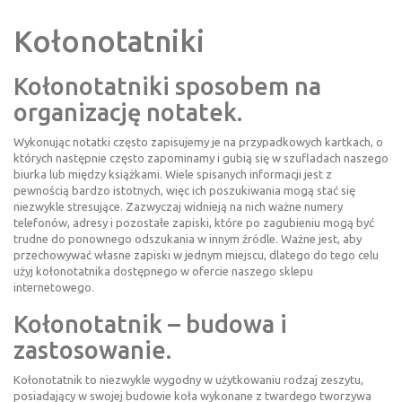
Kołonotatniki
Kołonotatniki sposobem na
organizację notatek.
Wykonując notatki często zapisujemy je na przypadkowych kartkach, o
których następnie często zapominamy i gubią się w szufladach naszego
biurka lub między książkami. Wiele spisanych informacji jest z
pewnością bardzo istotnych, więc ich poszukiwania mogą stać się
niezwykle stresujące. Zazwyczaj widnieją na nich ważne numery
telefonów, adresy i pozostałe zapiski, które po zagubieniu mogą być
trudne do ponownego odszukania w innym źródle. Ważne jest, aby
przechowywać własne zapiski w jednym miejscu, dlatego do tego celu
użyj kołonotatnika dostępnego w ofercie naszego sklepu
internetowego.
Kołonotatnik – budowa i
zastosowanie.
Kołonotatnik to niezwykle wygodny w użytkowaniu rodzaj
zeszytu
,
posiadający w swojej budowie koła wykonane z twardego tworzywa