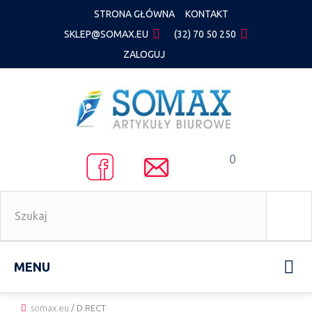
STRONA GŁÓWNA
KONTAKT
SKLEP@SOMAX.EU
(32) 70 50 250
ZALOGUJ
0
MENU
somax.eu
/
D.RECT