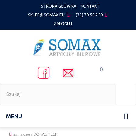
STRONA GŁÓWNA
KONTAKT
SKLEP@SOMAX.EU
(32) 70 50 250
ZALOGUJ
0
MENU
somax.eu
/
DONAU TECH