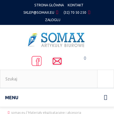
STRONA GŁÓWNA
KONTAKT
SKLEP@SOMAX.EU
(32) 70 50 250
ZALOGUJ
0
MENU
somax.eu
/
Materiały eksploatacyjne i akcesoria