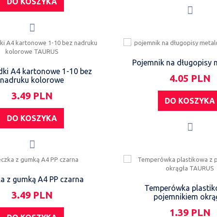
DO KOSZYKA
Pojemnik na długopisy
dki A4 kartonowe 1-10 bez
4.05 PLN
nadruku kolorowe
3.49 PLN
DO KOSZYKA
DO KOSZYKA
a z gumką A4 PP czarna
Temperówka plastik
3.49 PLN
pojemnikiem okrą
1.39 PLN