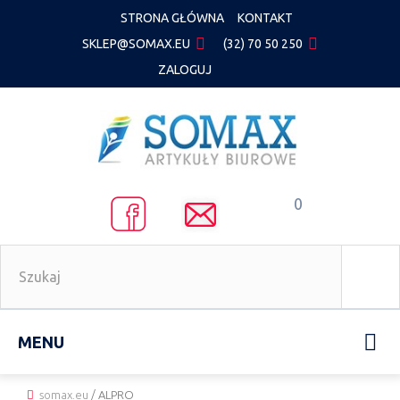
STRONA GŁÓWNA
KONTAKT
SKLEP@SOMAX.EU
(32) 70 50 250
ZALOGUJ
0
MENU
somax.eu
/
ALPRO