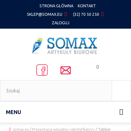
STRONA GŁÓWNA
KONTAKT
SKLEP@SOMAX.EU
(32) 70 50 250
ZALOGUJ
0
MENU
somax.eu
/
Prezentacja wizualna i identyfikatory
/
Tablice