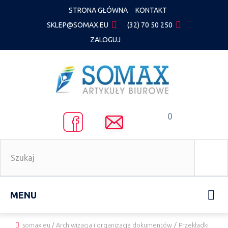
STRONA GŁÓWNA
KONTAKT
SKLEP@SOMAX.EU
(32) 70 50 250
ZALOGUJ
0
MENU
somax.eu
/
Archiwizacja i organizacja dokumentów
/
Przekładki