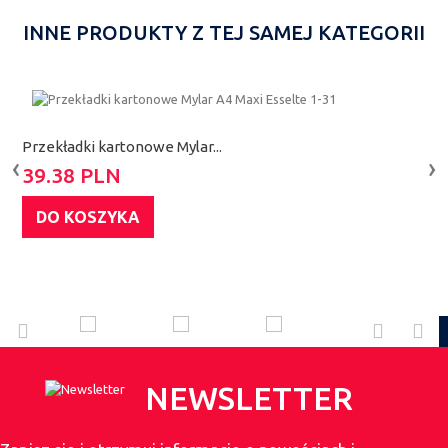
INNE PRODUKTY Z TEJ SAMEJ KATEGORII
Przekładki kartonowe Mylar...
P
‹
›
39.38 PLN
1
DO KOSZYKA
NEWSLETTER