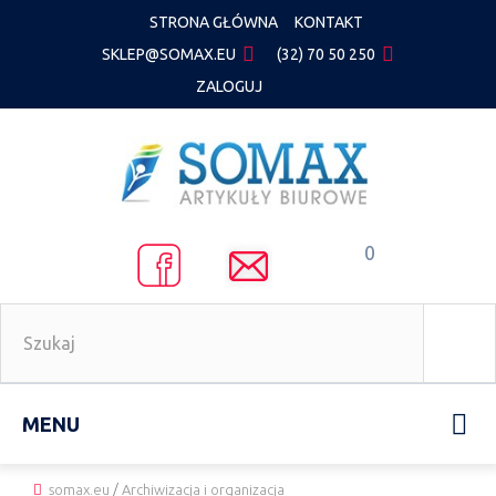
STRONA GŁÓWNA
KONTAKT
SKLEP@SOMAX.EU
(32) 70 50 250
ZALOGUJ
0
MENU
somax.eu
/
Archiwizacja i organizacja