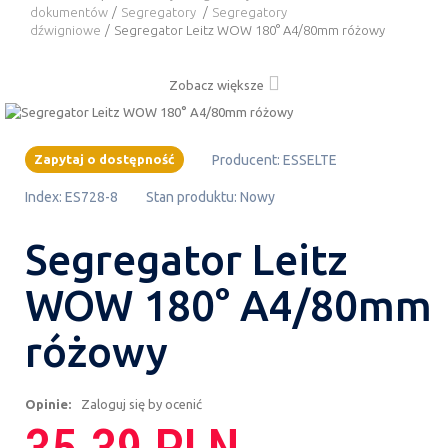
dokumentów
/
Segregatory
/
Segregatory
dźwigniowe
/
Segregator Leitz WOW 180° A4/80mm różowy
Zobacz większe
Zapytaj o dostępność
Producent:
ESSELTE
Index:
ES728-8
Stan produktu:
Nowy
Segregator Leitz
WOW 180° A4/80mm
różowy
Opinie:
Zaloguj się by ocenić