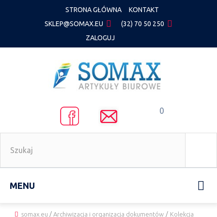
STRONA GŁÓWNA
KONTAKT
SKLEP@SOMAX.EU
(32) 70 50 250
ZALOGUJ
0
MENU
somax.eu
/
Archiwizacja i organizacja dokumentów
/
Kolekcja