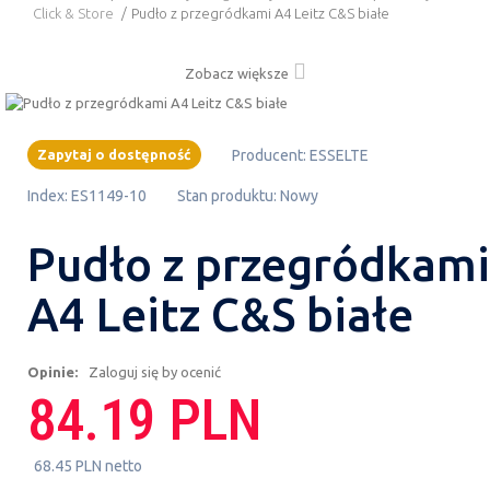
Click & Store
/
Pudło z przegródkami A4 Leitz C&S białe
Zobacz większe
Zapytaj o dostępność
Producent:
ESSELTE
Index:
ES1149-10
Stan produktu:
Nowy
Pudło z przegródkami
A4 Leitz C&S białe
Opinie:
Zaloguj się by ocenić
84.19 PLN
68.45 PLN netto