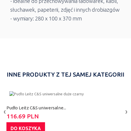
- idealne do przechowywania ładowarek, kabli,
słuchawek, papeterii, zdjęć i innych drobiazgów
- wymiary: 280 x 100 x 370 mm
INNE PRODUKTY Z TEJ SAMEJ KATEGORII
Pudło Leitz C&S uniwersalne...
P
‹
›
116.69 PLN
1
DO KOSZYKA