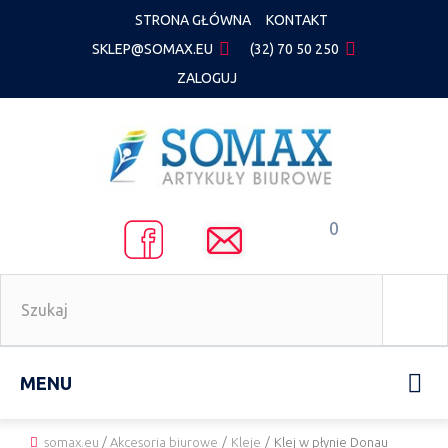
STRONA GŁÓWNA
KONTAKT
SKLEP@SOMAX.EU
(32) 70 50 250
ZALOGUJ
0
MENU
somax.eu
/
Akcesoria biurowe
/
Kleje
/
Klej w płynie Donau