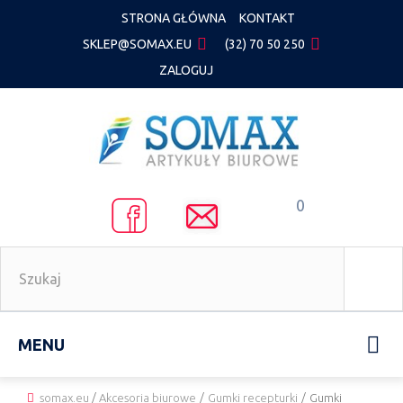
STRONA GŁÓWNA
KONTAKT
SKLEP@SOMAX.EU
(32) 70 50 250
ZALOGUJ
0
MENU
somax.eu
/
Akcesoria biurowe
/
Gumki recepturki
/
Gumki