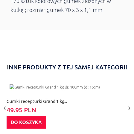
170 sztuk kolorowych gumek złożonych w
kulkę ; rozmiar gumek 70 x 3 x 1,1 mm
INNE PRODUKTY Z TEJ SAMEJ KATEGORII
Gumki recepturki Grand 1 kg...
G
‹
›
49.95 PLN
4
DO KOSZYKA