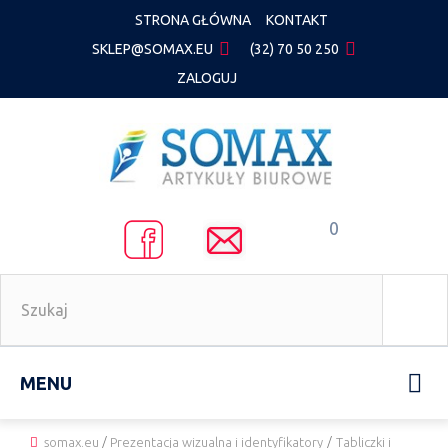
STRONA GŁÓWNA
KONTAKT
SKLEP@SOMAX.EU
(32) 70 50 250
ZALOGUJ
0
MENU
somax.eu
/
Prezentacja wizualna i identyfikatory
/
Tabliczki i