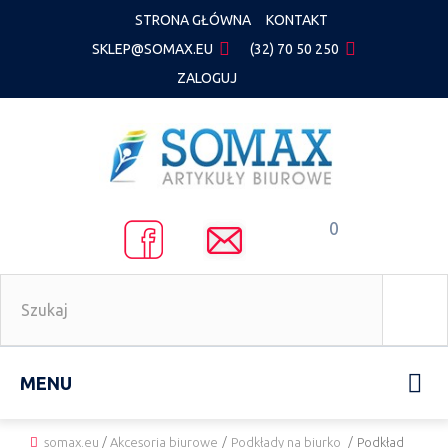
STRONA GŁÓWNA
KONTAKT
SKLEP@SOMAX.EU
(32) 70 50 250
ZALOGUJ
0
MENU
somax.eu
/
Akcesoria biurowe
/
Podkłady na biurko
/
Podkład