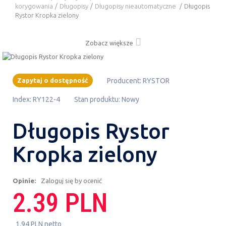
korygowania
/
Długopisy
/
Długopisy nieautomatyczne
/
Długopis
Rystor Kropka zielony
Zobacz większe
Zapytaj o dostępność
Producent:
RYSTOR
Index:
RY122-4
Stan produktu:
Nowy
Długopis Rystor
Kropka zielony
Opinie:
Zaloguj się by ocenić
2.39 PLN
1.94 PLN netto