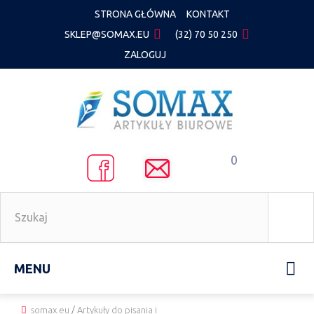
STRONA GŁÓWNA
KONTAKT
SKLEP@SOMAX.EU
(32) 70 50 250
ZALOGUJ
0
MENU
somax.eu
/
Artykuły do pisania i