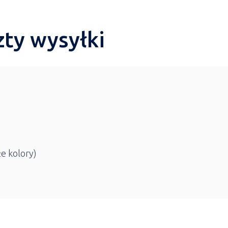
zty wysyłki
łe kolory)