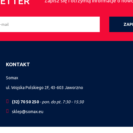
ETTER
Zapisz się i otrzymuj informacje o now
ZAPI
KONTAKT
Somax
ul. Wojska Polskiego 2F, 43-603 Jaworzno
(32) 70 50 250
- pon. do pt. 7:30 - 15:30
sklep@somax.eu