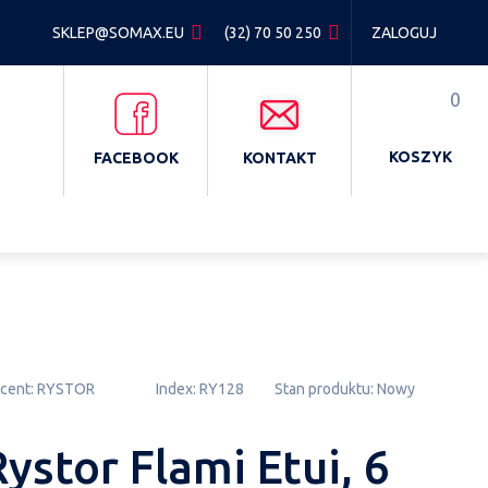
SKLEP@SOMAX.EU
(32) 70 50 250
ZALOGUJ
0
KOSZYK
FACEBOOK
KONTAKT
cent:
RYSTOR
Index:
RY128
Stan produktu:
Nowy
ystor Flami Etui, 6