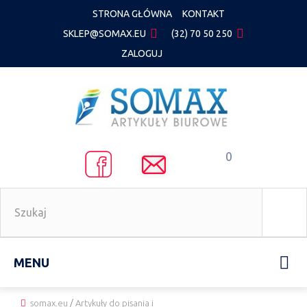
STRONA GŁÓWNA
KONTAKT
SKLEP@SOMAX.EU
(32) 70 50 250
ZALOGUJ
0
MENU
somax.eu
/
Artykuły do pisania i