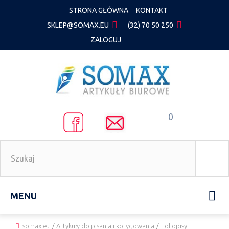
STRONA GŁÓWNA
KONTAKT
SKLEP@SOMAX.EU
(32) 70 50 250
ZALOGUJ
0
MENU
somax.eu
/
Artykuły do pisania i korygowania
/
Foliopisy