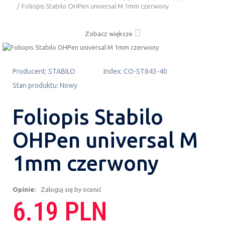
/
Foliopis Stabilo OHPen universal M 1mm czerwony
Zobacz większe
Producent:
STABILO
Index:
CO-ST843-40
Stan produktu:
Nowy
Foliopis Stabilo
OHPen universal M
1mm czerwony
Opinie:
Zaloguj się by ocenić
6.19 PLN