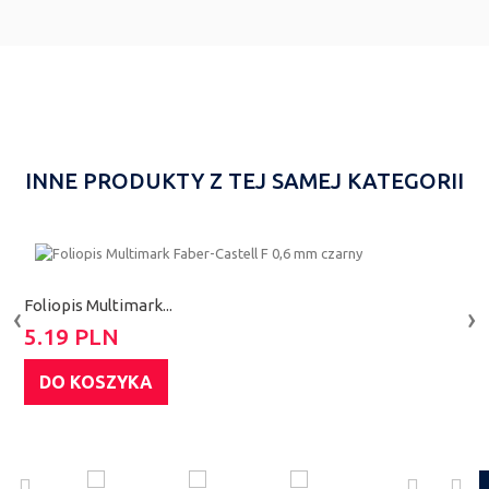
INNE PRODUKTY Z TEJ SAMEJ KATEGORII
Foliopis Multimark...
F
‹
›
5.19 PLN
5
DO KOSZYKA