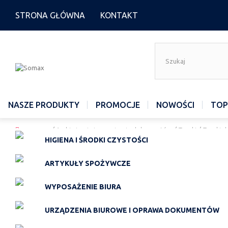
STRONA GŁÓWNA
KONTAKT
NASZE PRODUKTY
PROMOCJE
NOWOŚCI
TOP
somax.eu
/
Archiwizacja i organizacja dokumentów
/
Teczki
/
Teczki 
HIGIENA I ŚRODKI CZYSTOŚCI
ARTYKUŁY SPOŻYWCZE
WYPOSAŻENIE BIURA
URZĄDZENIA BIUROWE I OPRAWA DOKUMENTÓW