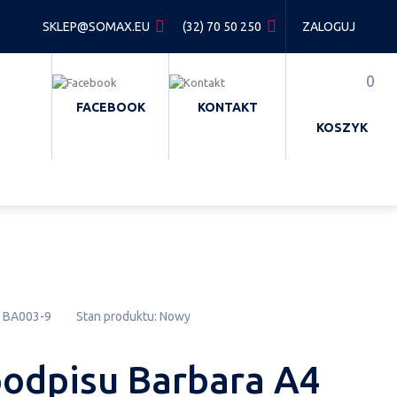
SKLEP@SOMAX.EU
(32) 70 50 250
ZALOGUJ
0
FACEBOOK
KONTAKT
KOSZYK
BA003-9
Stan produktu:
Nowy
podpisu Barbara A4