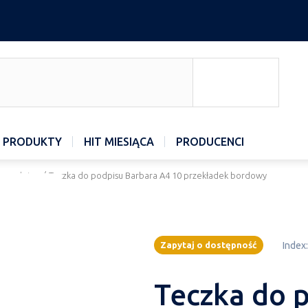
 PRODUKTY
HIT MIESIĄCA
PRODUCENCI
do podpisu
/
Teczka do podpisu Barbara A4 10 przekładek bordowy
Zapytaj o dostępność
Index:
Teczka do 