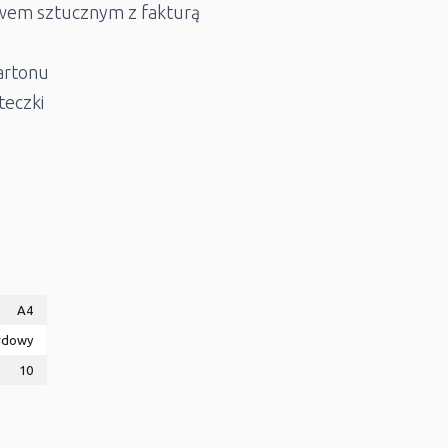
wem sztucznym z fakturą
artonu
teczki
A4
rdowy
10