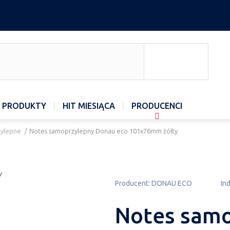
 PRODUKTY
HIT MIESIĄCA
PRODUCENCI
rzylepne
/
Notes samoprzylepny Donau eco 101x76mm żółty
Producent:
DONAU ECO
In
Notes samo