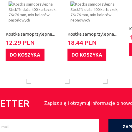
K
Kostka samoprzylepna...
Kostka samoprzylepna...
12.29 PLN
18.44 PLN
DO KOSZYKA
DO KOSZYKA
ETTER
Zapisz się i otrzymuj informacje o now
ZAPI