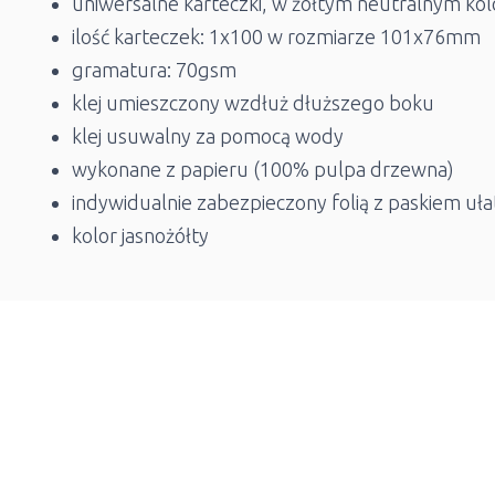
uniwersalne karteczki, w żółtym neutralnym ko
ilość karteczek: 1x100 w rozmiarze 101x76mm
gramatura: 70gsm
klej umieszczony wzdłuż dłuższego boku
klej usuwalny za pomocą wody
wykonane z papieru (100% pulpa drzewna)
indywidualnie zabezpieczony folią z paskiem uł
kolor jasnożółty