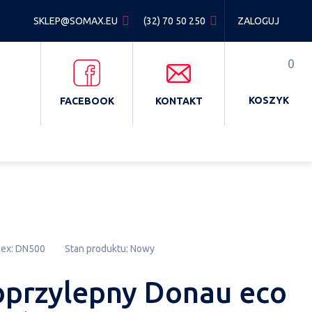
SKLEP@SOMAX.EU
(32) 70 50 250
ZALOGUJ
0
KOSZYK
FACEBOOK
KONTAKT
dex:
DN500
Stan produktu:
Nowy
przylepny Donau eco