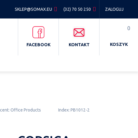
SKLEP@SOMAX.EU
(32) 70 50 250
ZALOGUJ
0
KOSZYK
FACEBOOK
KONTAKT
cent:
Office Products
Index:
PB1012-2