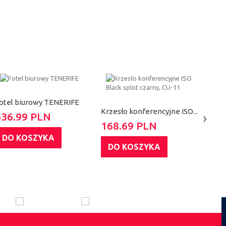
otel biurowy TENERIFE
Krzesło konferencyjne ISO...
›
636.99 PLN
Krzes
168.69 PLN
164
DO KOSZYKA
DO KOSZYKA
DO