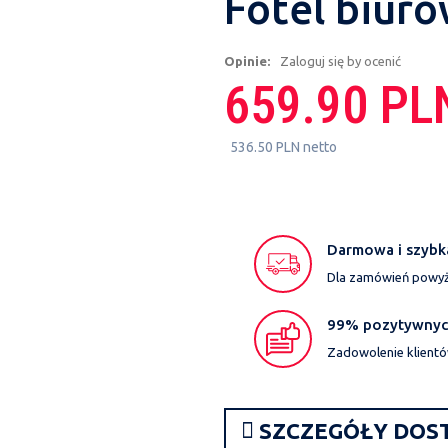
Fotel biur
Opinie:
Zaloguj się by ocenić
659.90 PL
536.50 PLN netto
Darmowa i szybk
Dla zamówień powyże
99% pozytywnych
Zadowolenie klientó
SZCZEGÓŁY DOS