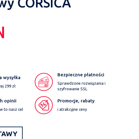
owy CORSICA
N
Bezpieczne płatności
a wysyłka
Sprawdzone rozwiązania i
j 299 zł
szyfrowanie SSL
 opinii
Promocje, rabaty
w to nasz cel
i atrakcyjne ceny
TAWY