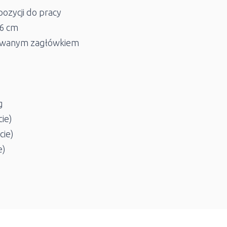
ozycji do pracy
16 cm
rowanym zagłówkiem
g
ie)
cie)
e)