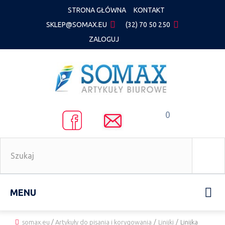
STRONA GŁÓWNA
KONTAKT
SKLEP@SOMAX.EU
(32) 70 50 250
ZALOGUJ
0
MENU
somax.eu
/
Artykuły do pisania i korygowania
/
Linijki
/
Linijka