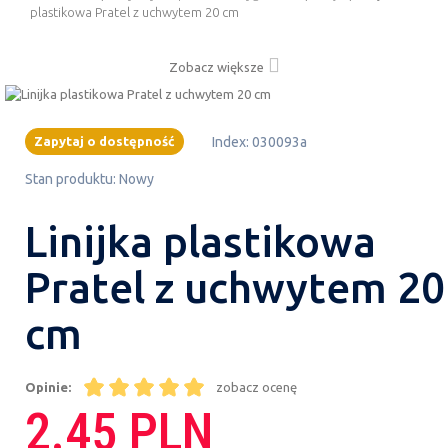
plastikowa Pratel z uchwytem 20 cm
Zobacz większe
Zapytaj o dostępność
Index:
030093a
Stan produktu:
Nowy
Linijka plastikowa
Pratel z uchwytem 20
cm
Opinie:
zobacz ocenę
2.45 PLN