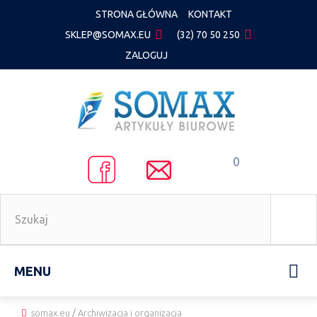
STRONA GŁÓWNA
KONTAKT
SKLEP@SOMAX.EU
(32) 70 50 250
ZALOGUJ
0
MENU
somax.eu
/
Archiwizacja i organizacja