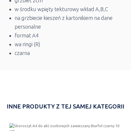
grzbiet 2cm
w środku wpięty tekturowy wkład A,B,C
na grzbiecie kieszeń z kartonikiem na dane
personalne
format A4
wa ringi (R)
czarna
INNE PRODUKTY Z TEJ SAMEJ KATEGORII