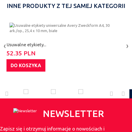
INNE PRODUKTY Z TEJ SAMEJ KATEGORII
‹
›
Usuwalne etykiety...
U
52.35 PLN
5
DO KOSZYKA
NEWSLETTER
Zapisz się i otrzymuj informacje o nowościach i