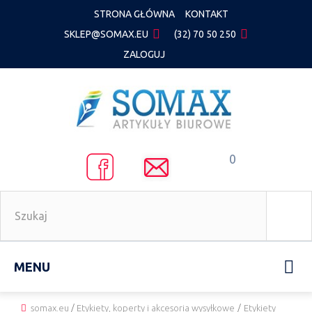
STRONA GŁÓWNA
KONTAKT
SKLEP@SOMAX.EU
(32) 70 50 250
ZALOGUJ
0
MENU
somax.eu
/
Etykiety, koperty i akcesoria wysyłkowe
/
Etykiety