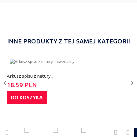
INNE PRODUKTY Z TEJ SAMEJ KATEGORII
Arkusz spisu z natury...
P
‹
›
18.59 PLN
1
DO KOSZYKA