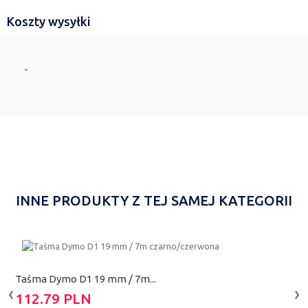
Koszty wysyłki
-
INNE PRODUKTY Z TEJ SAMEJ KATEGORII
Taśma Dymo D1 19 mm / 7m...
T
‹
›
112.79 PLN
1