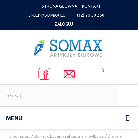
STRONA GŁÓWNA
KONTAKT
SKLEP@SOMAX.EU
(32) 70 50 250
ZALOGUJ
0
MENU
somax.eu
/
Etykiety, koperty i akcesoria wysyłkowe
/
Drukarki i